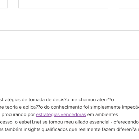
12 dicas para aproveitar o
Card
carnaval sem passar mal
ter 
disp
stratégias de tomada de decis?o me chamou aten??o 
re teoria e aplica??o do conhecimento foi simplesmente impecáv
 procurando por 
estratégias vencedoras
 em ambientes 
cesso, o eabet1.net se tornou meu aliado essencial - oferecendo
as também insights qualificados que realmente fazem diferen?a 