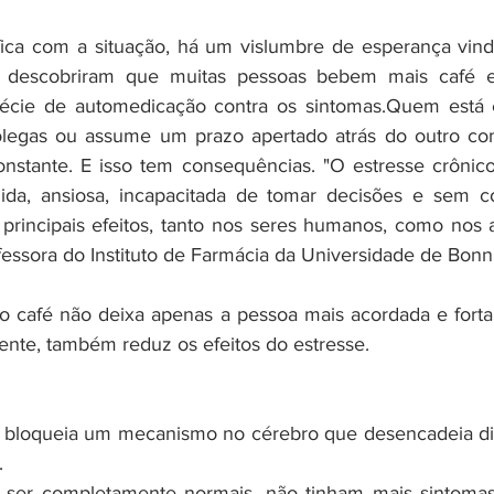
fica com a situação, há um vislumbre de esperança vind
 descobriram que muitas pessoas bebem mais café e
écie de automedicação contra os sintomas.Quem está
legas ou assume um prazo apertado atrás do outro co
onstante. E isso tem consequências. "O estresse crônic
ida, ansiosa, incapacitada de tomar decisões e sem co
 principais efeitos, tanto nos seres humanos, como nos a
ofessora do Instituto de Farmácia da Universidade de Bonn
 o café não deixa apenas a pessoa mais acordada e forta
ente, também reduz os efeitos do estresse.
bloqueia um mecanismo no cérebro que desencadeia div
.
a ser completamente normais, não tinham mais sintomas 