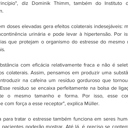
rincípio", diz Dominik Thimm, também do Instituto 
n.
em doses elevadas gera efeitos colaterais indesejáveis: 
continência urinária e pode levar à hipertensão. Por isso
cias que protejam o organismo do estresse do mesmo
is.
stância com eficácia relativamente fraca e não é seletiv
tos colaterais. Assim, pensamos em produzir uma substâ
introduzir na cafeína um resíduo gorduroso que tornou 
Esse resíduo se encaixa perfeitamente na bolsa de ligaç
e o mesmo tamanho e forma. Por isso, esse comp
e com força a esse receptor", explica Müller.
a para tratar o estresse também funciona em seres huma
 pacientes poderão mostrar. Até lá, é preciso se content