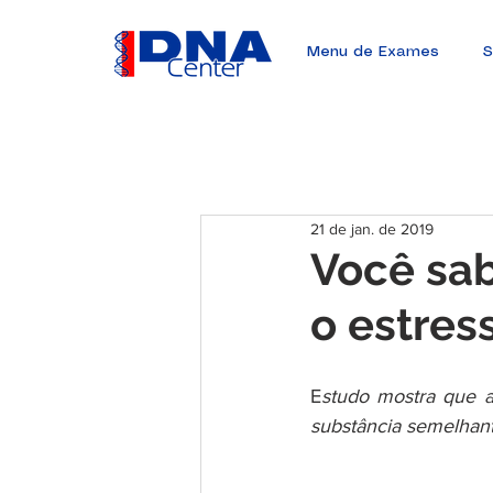
Menu de Exames
S
21 de jan. de 2019
Você sab
o estres
E
studo mostra que a 
substância semelhant