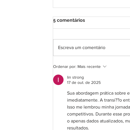
5 comentários
Escreva um comentário
COMUNICADO
Ordenar por:
Mais recente
IMPORTANTE! A respeito
do exame para diagnóstico
lin strong
do Coronavírus.
17 de out. de 2025
Sua abordagem prática sobre e
imediatamente. A transi??o ent
Isso me lembrou minha jornada
competitivos. Durante esse pro
o apenas dados atualizados, m
resultados.