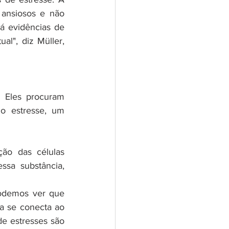
ansiosos e não 
 evidências de 
l", diz Müller, 
 Eles procuram 
 estresse, um 
ão das células 
sa substância, 
odemos ver que 
a se conecta ao 
e estresses são 