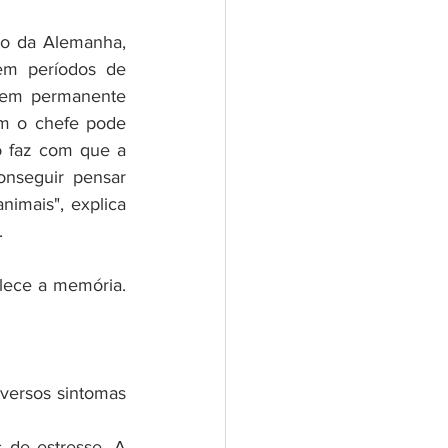
o da Alemanha, 
m períodos de 
 em permanente 
m o chefe pode 
o faz com que a 
nseguir pensar 
nimais", explica 
.
lece a memória. 
ersos sintomas 
de estresse. A 