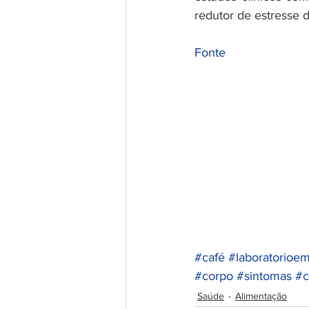
redutor de estresse d
Fonte
#café
#laboratorioem
#corpo
#sintomas
#c
Saúde
Alimentação