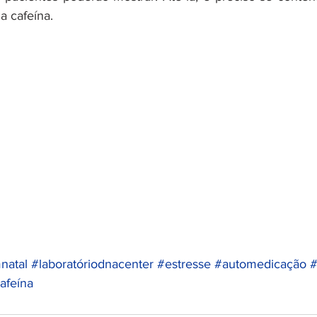
a cafeína.
natal
#laboratóriodnacenter
#estresse
#automedicação
#
afeína