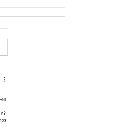
ápio de carnaval para
mais energia e
osição
el! 
 n?
nos 