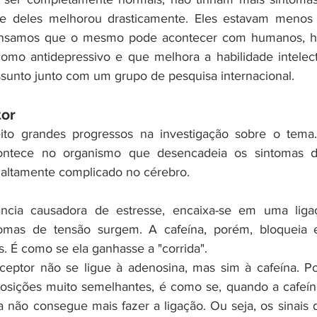
e deles melhorou drasticamente. Eles estavam menos 
ensamos que o mesmo pode acontecer com humanos, há
omo antidepressivo e que melhora a habilidade intelectua
sunto junto com um grupo de pesquisa internacional.
tor
eito grandes progressos na investigação sobre o tema.
ntece no organismo que desencadeia os sintomas do
 altamente complicado no cérebro.
ncia causadora de estresse, encaixa-se em uma ligaç
tomas de tensão surgem. A cafeína, porém, bloqueia es
s. É como se ela ganhasse a "corrida".
eceptor não se ligue à adenosina, mas sim à cafeína. P
posições muito semelhantes, é como se, quando a cafeín
a não consegue mais fazer a ligação. Ou seja, os sinais d