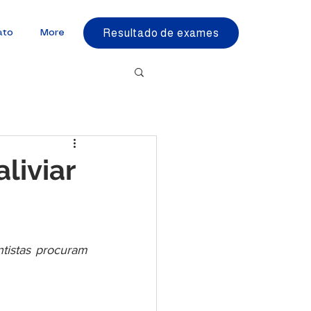
Resultado de exames
ato
More
liviar
tistas procuram 