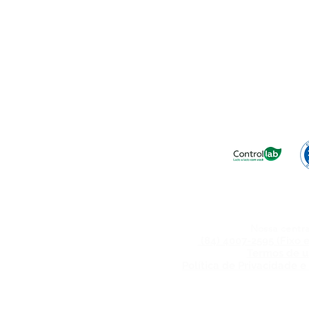
Confiança no R
Está acessando pelo celular? Cliqu
Nossa centra
(84) 4007-2595 (Fixo
Termos de u
Política de Privacidade e