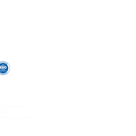
esultado!
U
Av. Afon
e no número para contato
Laborató
l:
CNPJ:
Endereço:AV
 e WhatsApp)
59 
so
E-mail:
 uso de Cookies