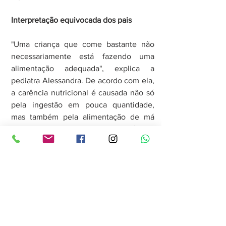
Interpretação equivocada dos pais
"Uma criança que come bastante não 
necessariamente está fazendo uma 
alimentação adequada", explica a 
pediatra Alessandra. De acordo com ela, 
a carência nutricional é causada não só 
pela ingestão em pouca quantidade, 
mas também pela alimentação de má 
qualidade, rica em gorduras e açúcares 
e pobre em vitaminas e minerais. Na 
maioria das vezes, o problema está na 
maneira como os pais interpretam a 
rejeição a novos alimentos, e acabam 
por deixar de oferecer as opções mais 
saudáveis. "Hipertensão, diabetes e 
obesidade são algumas consequências 
da alimentação inadequada não atrelada 