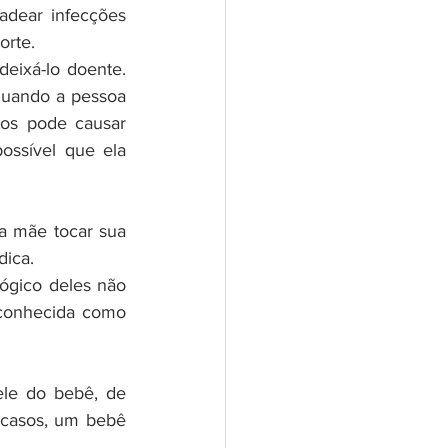
dear infecções 
orte.
ixá-lo doente. 
quando a pessoa 
os pode causar 
ossível que ela 
a mãe tocar sua 
dica.
ógico deles não 
 conhecida como 
le do bebê, de 
casos, um bebê 