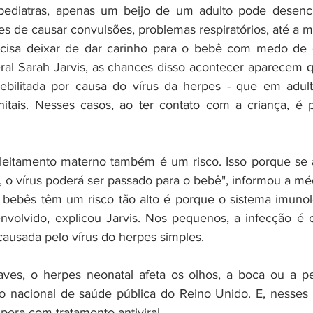
ediatras, apenas um beijo de um adulto pode desenca
es de causar convulsões, problemas respiratórios, até a m
cisa deixar de dar carinho para o bebê com medo de de
ral Sarah Jarvis, as chances disso acontecer aparecem 
bilitada por causa do vírus da herpes - que em adult
nitais. Nesses casos, ao ter contato com a criança, é p
aleitamento materno também é um risco. Isso porque se 
, o vírus poderá ser passado para o bebê", informou a mé
 bebês têm um risco tão alto é porque o sistema imunol
envolvido, explicou Jarvis. Nos pequenos, a infecção é
causada pelo vírus do herpes simples.
es, o herpes neonatal afeta os olhos, a boca ou a pe
o nacional de saúde pública do Reino Unido. E, nesses 
era com tratamento antiviral.