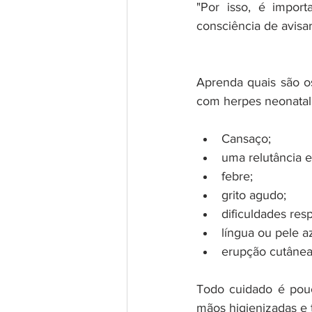
"Por isso, é impor
consciência de avisa
Aprenda quais são os
com herpes neonatal
Cansaço;   
uma relutância e
febre;   
grito agudo;   
dificuldades respi
língua ou pele az
erupção cutânea;
Todo cuidado é pouc
mãos higienizadas e