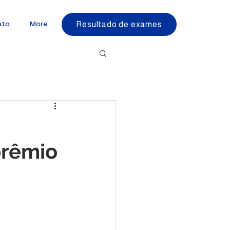
Resultado de exames
ato
More
prêmio