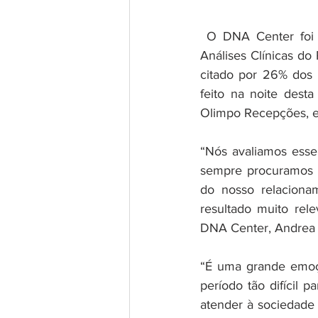
 O DNA Center foi a marca mais lembrada pelos natalenses na categoria Laboratório de 
Análises Clínicas d
citado por 26% dos e
feito na noite desta
Olimpo Recepções, e
“Nós avaliamos esse
sempre procuramos le
do nosso relaciona
resultado muito rele
DNA Center, Andrea
“É uma grande emoçã
período tão difícil
atender à sociedade