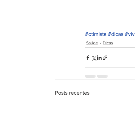
#otimista
#dicas
#viv
Saúde
Dicas
Posts recentes