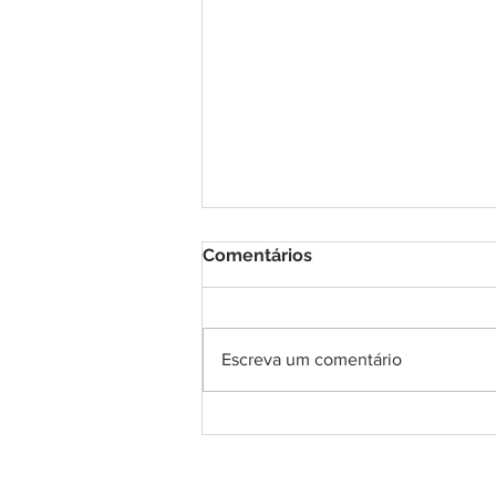
Comentários
Escreva um comentário
COMUNICADO
IMPORTANTE! A respeito
do exame para diagnóstico
do Coronavírus.