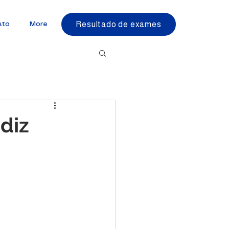
Resultado de exames
ato
More
 diz