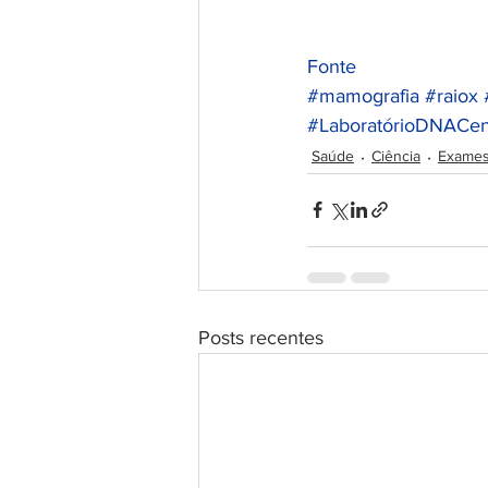
Fonte
#mamografia
#raiox
#LaboratórioDNACen
Saúde
Ciência
Exame
Posts recentes