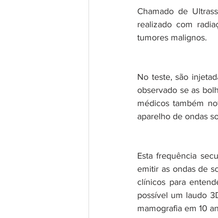
Chamado de Ultrass
realizado com radia
tumores malignos.
No teste, são injeta
observado se as bol
médicos também not
aparelho de ondas so
Esta frequência secu
emitir as ondas de s
clínicos para enten
possível um laudo 3D
mamografia em 10 an