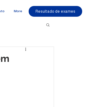
Resultado de exames
ato
More
em