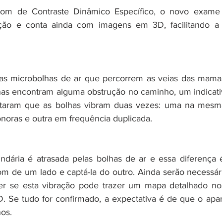
om de Contraste Dinâmico Específico, o novo exame
ção e conta ainda com imagens em 3D, facilitando a v
das microbolhas de ar que percorrem as veias das mamas. 
has encontram alguma obstrução no caminho, um indicati
aram que as bolhas vibram duas vezes: uma na mesma
noras e outra em frequência duplicada.
ndária é atrasada pelas bolhas de ar e essa diferença é
om de um lado e captá-la do outro. Ainda serão necessári
der se esta vibração pode trazer um mapa detalhado nos
. Se tudo for confirmado, a expectativa é de que o apare
os.