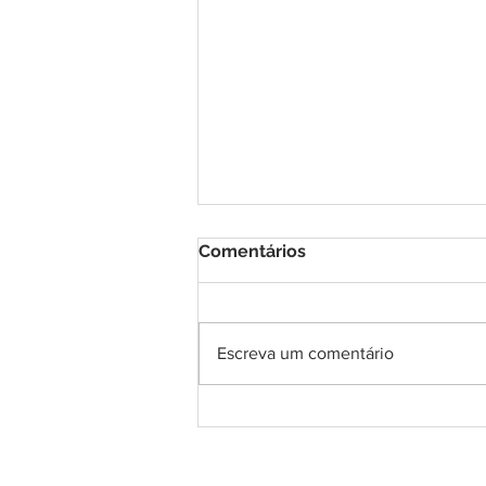
Comentários
Escreva um comentário
COMUNICADO
IMPORTANTE! A respeito
do exame para diagnóstico
do Coronavírus.