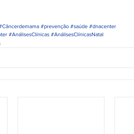
#Câncerdemama
#prevenção
#saúde
#dnacenter
ter
#AnálisesClínicas
#AnálisesClínicasNatal
s