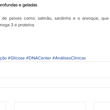
profundas e geladas
de peixes como: salmão, sardinha e o arenque, que 
mega 3 e proteína.
ção
#Glicose
#DNACenter
#AnálisesClínicas