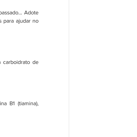
assado... Adote 
 para ajudar no 
 carboidrato de 
 B1 (tiamina), 