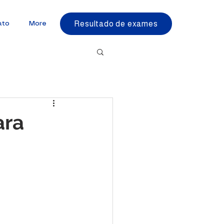
Resultado de exames
ato
More
ara