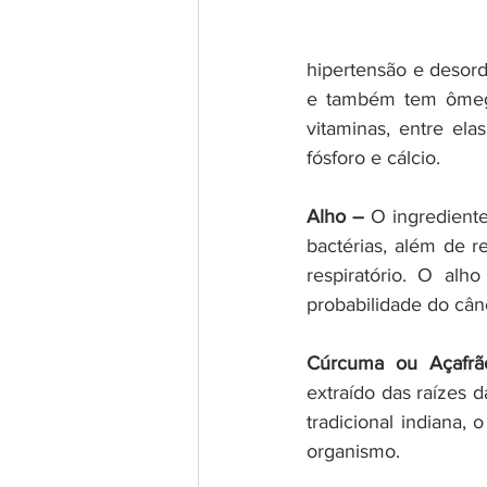
hipertensão e desord
e também tem ômega-
vitaminas, entre ela
fósforo e cálcio.
Alho –
 O ingredient
bactérias, além de r
respiratório. O al
probabilidade do cân
Cúrcuma ou Açafrão
extraído das raízes 
tradicional indiana,
organismo.