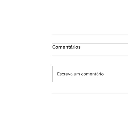
Comentários
Escreva um comentário
COMUNICADO
IMPORTANTE! A respeito
do exame para diagnóstico
do Coronavírus.
Confiança no R