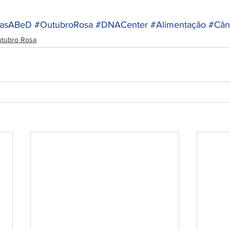
nasABeD
#OutubroRosa
#DNACenter
#Alimentação
#Cân
tubro Rosa