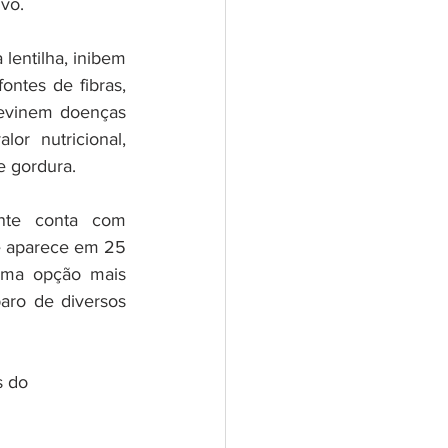
vo.
 lentilha, inibem 
ntes de fibras, 
revinem doenças 
or nutricional, 
de gordura.
nte conta com 
 aparece em 25 
ma opção mais 
ro de diversos 
s do