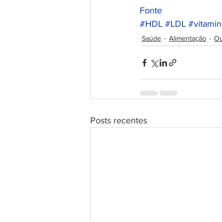
Fonte
#HDL
#LDL
#vitami
Saúde
Alimentação
Ou
Posts recentes