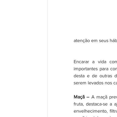
atenção em seus hábi
Encarar a vida com
importantes para co
desta e de outras d
serem levados nos c
Maçã –
 A maçã prev
fruta, destaca-se a
envelhecimento, fil