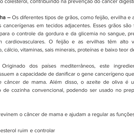
colesterol, contribuindo na prevenção do câncer digesti
lha –
 Os diferentes tipos de grãos, como feijão, ervilha e a
s cancerígenas em tecidos adjacentes. Esses grãos são fo
 para o controle da gordura e da glicemia no sangue, p
 cardiovasculares. O feijão e as ervilhas têm alto val
, cálcio, vitaminas, sais minerais, proteínas e baixo teor 
 Originado dos países mediterrâneos, este ingredie
ssuem a capacidade de danificar o gene cancerígeno que
 câncer de mama. Além disso, o azeite de oliva é u
o de cozinha convencional, podendo ser usado no prepa
previnem o câncer de mama e ajudam a regular as funçõe
lesterol ruim e controlar 