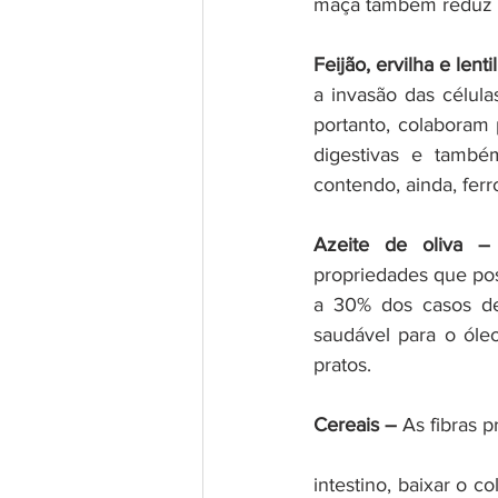
maçã também reduz o 
Feijão, ervilha e lenti
a invasão das célula
portanto, colaboram
digestivas e também
contendo, ainda, ferro
Azeite de oliva –
propriedades que po
a 30% dos casos de
saudável para o óle
pratos.
Cereais –
 As fibras 
intestino, baixar o co