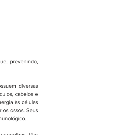
ue, prevenindo, 
ssuem diversas 
ulos, cabelos e 
rgia às células 
 os ossos. Seus 
munológico.
 vermelhas têm 