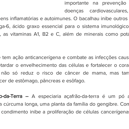
importante na prevenção 
doenças cardiovasculares, 
ens inflamatórias e autoimunes. O bacalhau inibe outros t
6, ácido graxo essencial para o sistema imunológico.
s, as vitaminas A1, B2 e C, além de minerais como potá
e tem ação anticancerígena e combate as infecções causa
etardar o envelhecimento das células e fortalecer o cora
ho não só reduz o risco de câncer de mama, mas tam
cer de estômago, pâncreas e esôfago.
-da-Terra –
 A especiaria açafrão-da-terra é um pó a
da cúrcuma longa, uma planta da família do gengibre. Com
 o condimento inibe a proliferação de células cancerígena