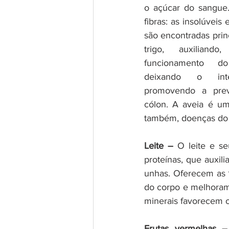
o açúcar do sangue.
fibras: as insolúveis 
são encontradas prin
trigo, auxiliando,
funcionamento do 
deixando o inte
promovendo a prev
cólon. A aveia é uma
também, doenças do 
Leite –
 O leite e s
proteínas, que auxil
unhas. Oferecem as 
do corpo e melhoram 
minerais favorecem o
Frutas vermelhas –