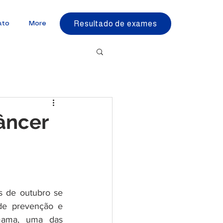
Resultado de exames
ato
More
âncer
 de outubro se 
de prevenção e 
ama, uma das 