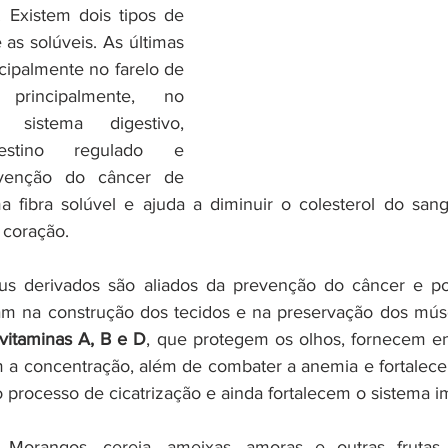
 Existem dois tipos de 
e as solúveis. As últimas 
cipalmente no farelo de 
 principalmente, no 
sistema digestivo, 
stino regulado e 
enção do câncer de 
 fibra solúvel e ajuda a diminuir o colesterol do sang
coração.
eus derivados são aliados da prevenção do câncer e po
iam na construção dos tecidos e na preservação dos músc
vitaminas A, B e D
, que protegem os olhos, fornecem ene
a concentração, além de combater a anemia e fortalecer
 processo de cicatrização e ainda fortalecem o sistema i
 Morangos, cereja, ameixas, amoras e outras frutas