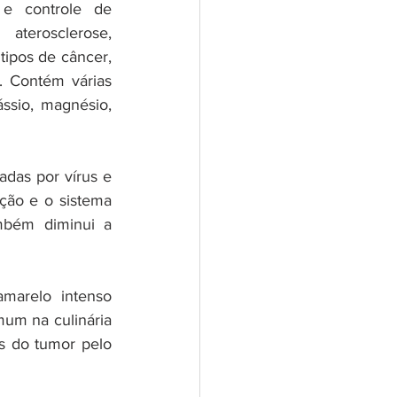
e controle de 
aterosclerose, 
ipos de câncer, 
 Contém várias 
ssio, magnésio, 
das por vírus e 
ção e o sistema 
bém diminui a 
marelo intenso 
um na culinária 
s do tumor pelo 