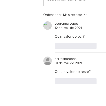
DNA Center inaugura
Ordenar por:
Mais recente
unidade em Macau e chega
à 11ª franquia no Rio
Lourenna Lopes
Grande do Norte
12 de mai. de 2021
Qual valor do pcr?
Curtir
Responder
barrosnoronha
01 de mai. de 2021
Qual o valor do teste?
Curtir
Responder