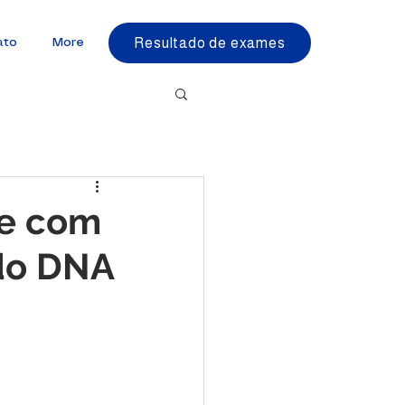
Resultado de exames
ato
More
te com
 do DNA