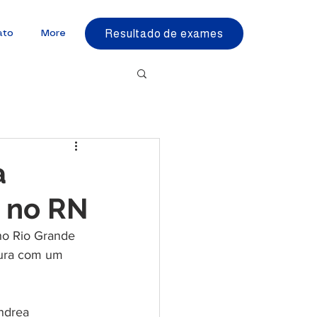
Resultado de exames
ato
More
a
o no RN
no Rio Grande 
tura com um 
ndrea 