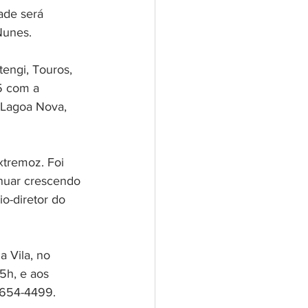
ade será 
Nunes.
engi, Touros, 
5 com a 
Lagoa Nova, 
tremoz. Foi 
nuar crescendo 
o-diretor do 
 Vila, no 
5h, e aos 
9654-4499.