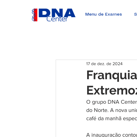
Menu de Exames
S
17 de dez. de 2024
Franqui
Extremoz
O grupo DNA Center i
do Norte. A nova uni
café da manhã especi
A inauguração conto