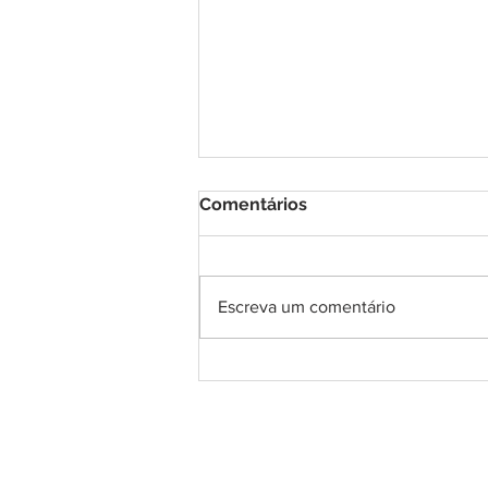
Comentários
Escreva um comentário
DNA Center inaugura
unidade em Macau e chega
à 11ª franquia no Rio
Grande do Norte
Confiança no R