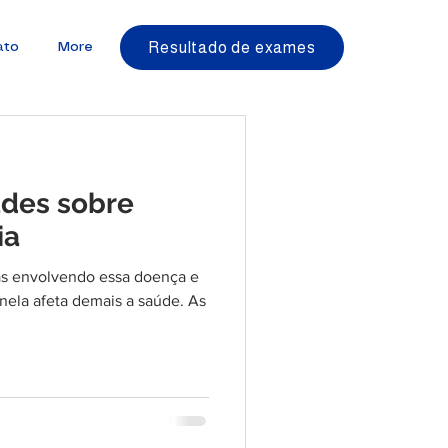
Resultado de exames
ato
More
ades sobre
ia
das envolvendo essa doença e
 nela afeta demais a saúde. As