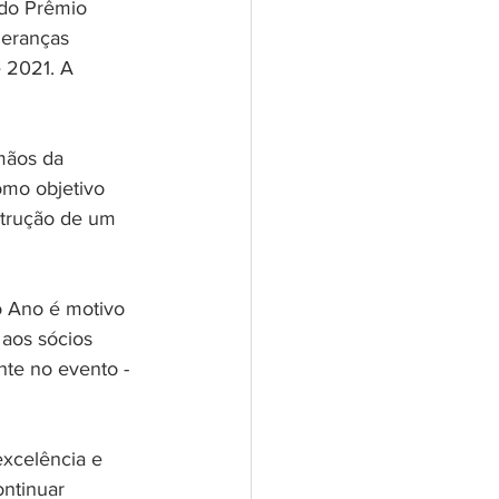
 do Prêmio 
deranças 
 2021. A 
mãos da 
mo objetivo 
strução de um 
 Ano é motivo 
 aos sócios 
te no evento - 
xcelência e 
ntinuar 