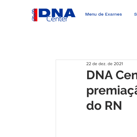
Menu de Exames
S
22 de dez. de 2021
DNA Cen
premiaçã
do RN