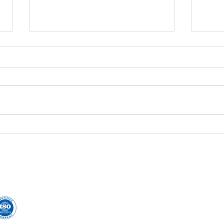
Regu
real
da M
Docum
09.03
BÁSI
da Mu
ginec
DNA Center consolida hub
laboratoria
de saúde que acompanha
toda a família em
ginecológica 
diferentes etapas da vida
com 
esultado!
U
Av. Afon