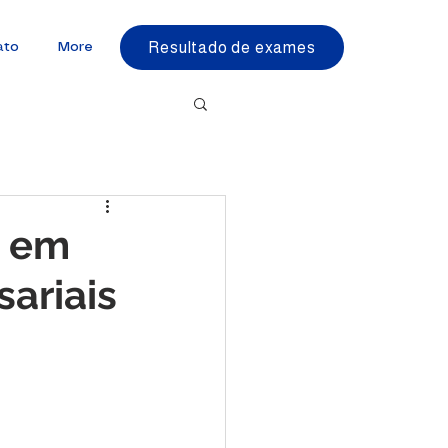
Resultado de exames
ato
More
o em
ariais