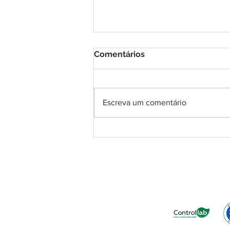
Comentários
Escreva um comentário
DNA Center inaugura
unidade em Macau e chega
à 11ª franquia no Rio
Grande do Norte
Confiança no R