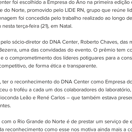
nter foi escolhido a Empresa do Ano na primeira edição
e do Norte, promovido pelo LIDE RN, grupo que reúne li
nagem foi concedida pelo trabalho realizado ao longo de
esta terça-feira (21), em Natal. 
o pelo sócio-diretor do DNA Center, Roberto Chaves, das 
Bezerra, uma das convidadas do evento. O prêmio tem co
 e o comprometimento dos líderes potiguares para a con
competitivo, de forma ética e transparente. 
, ter o reconhecimento do DNA Center como Empresa do
ceu o troféu a cada um dos colaboradores do laboratório,
ioconda Leão e René Carlos – que também estava presen
ntes. 
com o Rio Grande do Norte é de prestar um serviço de e
da reconhecimento como esse nos motiva ainda mais a co