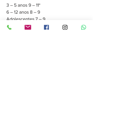
3 – 5 anos 9 – 11*
6 – 12 anos 8 – 9
Adolescentes 7 – 9
*incluindo as sonecas
Tem que estipular uma rotina?
Ela é fundamental. A chamada higiene 
do sono preza boas práticas e a criação 
de um ritual que induza ao relaxamento. 
Por volta dos 6 meses, caso o bebê 
esteja se desenvolvendo bem, as 
mamadas noturnas já podem diminuir. 
Vale oferecer o seio, dar um banho 
quentinho, trocar a fralda, reduzir as 
luzes e cantar. Para os mais velhos, é 
bacana ler e fazer brincadeiras menos 
agitadas.