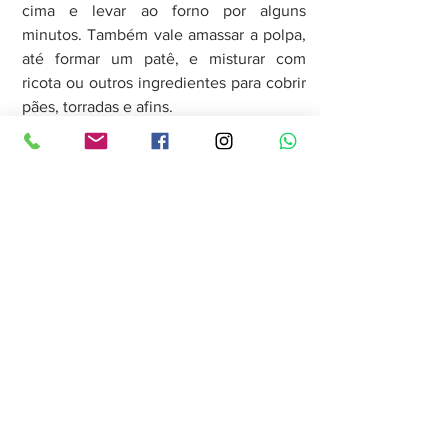
cima e levar ao forno por alguns 
minutos. Também vale amassar a polpa, 
até formar um patê, e misturar com 
ricota ou outros ingredientes para cobrir 
pães, torradas e afins.
Almoço e jantar: 
adicione os tipos mais 
firmes a saladas. Antes, é legal dar uma 
rápida grelhada. Para envolver o 
macarrão, que tal recorrer a um creme 
de abacate misturado com alho, cebola 
e tomatinhos? Prove ainda versões de 
sopas frias ou quentes.
Lanches:
 prepare uma maionese 
batendo o fruto no liquidificador com 
limão, sal, salsinha e cebolinha. Os 
sanduíches vão ficar mais nutritivos. 
Abuse da criatividade para preparar as 
receitas de vitaminas. Adicione outros 
frutos mais doces e, se precisar, lance 