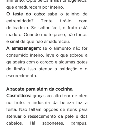
alimento. Opte pelos mais homogêneos, 
que amadurecem por inteiro.
O teste do cabo:
 sabe o talinho da 
extremidade? Tente tirá-lo com 
delicadeza. Se soltar fácil, o fruto está 
maduro. Quando muito preso, não force: 
é sinal de que não amadureceu.
A armazenagem:
 se o alimento não for 
consumido inteiro, leve o que sobrou à 
geladeira com o caroço e algumas gotas 
de limão. Isso atenua a oxidação e o 
escurecimento.
Abacate para além da cozinha
Cosméticos:
 graças ao alto teor de óleo 
no fruto, a indústria da beleza faz a 
festa. Não faltam opções de itens para 
atenuar o ressecamento da pele e dos 
cabelos. Há sabonetes, xampus, 