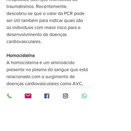
traumatismos. Recentemente, 
descobriu-se que o valor da PCR pode 
ser útil também para indicar quais são 
os indivíduos com maior risco para o 
desenvolvimento de doenças 
cardiovasculares.
Homocisteína
A homocisteína é um aminoácido 
presente no plasma do sangue que está 
relacionado com o surgimento de 
doenças cardiovasculares como AVC, 
doença coronariana ou infarto cardíaco, 
por exemplo. O exame é utilizado para 
avaliar a quantidade desse aminoácido 
no sangue, avaliando a necessidade de 
iniciar um tratamento para prevenir os 
problemas cardiovasculares, caso o 