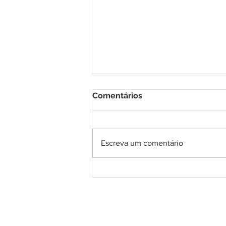
Comentários
Escreva um comentário
COMUNICADO
IMPORTANTE! A respeito
do exame para diagnóstico
do Coronavírus.
Confiança no R