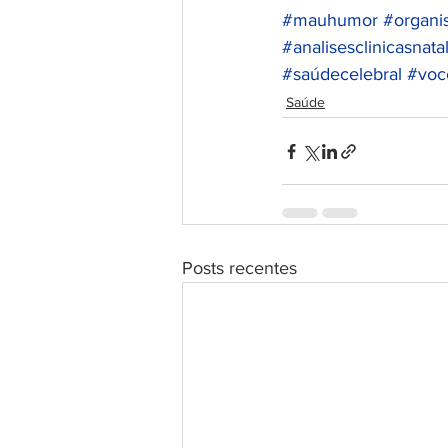
#mauhumor
#organ
#analisesclinicasnata
#saúdecelebral
#voc
Saúde
Posts recentes