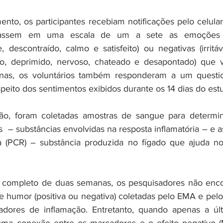
nto, os participantes recebiam notificações pelo celular
iassem em uma escala de um a sete as emoções posi
 descontraído, calmo e satisfeito) ou negativas (irritável
do, deprimido, nervoso, chateado e desapontado) que v
nas, os voluntários também responderam a um questioná
speito dos sentimentos exibidos durante os 14 dias do est
ão, foram coletadas amostras de sangue para determina
as  – substâncias envolvidas na resposta inflamatória – e 
va (PCR) – substância produzida no fígado que ajuda no
o completo de duas semanas, os pesquisadores não encon
e humor (positiva ou negativa) coletadas pelo EMA e pelo
ores de inflamação. Entretanto, quando apenas a últ