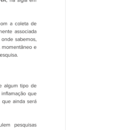
NA, na sigla em 
om a coleta de 
mente associada 
é onde sabemos, 
NA momentâneo e 
esquisa.
 algum tipo de 
 inflamação que 
 que ainda será 
lem pesquisas 