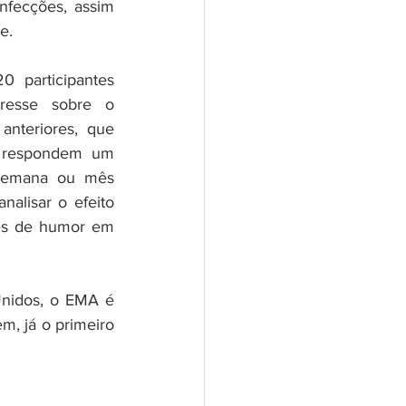
fecções, assim 
e. 
 participantes 
resse sobre o 
nteriores, que 
s respondem um 
 semana ou mês 
alisar o efeito 
es de humor em 
nidos, o EMA é 
m, já o primeiro 