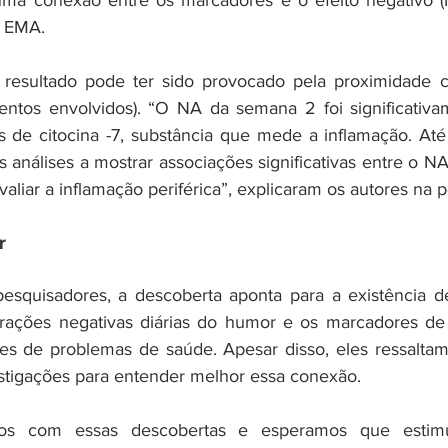
 uma conexão entre os marcadores e o efeito negativo (
o EMA.
 resultado pode ter sido provocado pela proximidade c
entos envolvidos). “O NA da semana 2 foi significativa
s de citocina -7, substância que mede a inflamação. At
as análises a mostrar associações significativas entre o 
liar a inflamação periférica”, explicaram os autores na p
r
squisadores, a descoberta aponta para a existência de
terações negativas diárias do humor e os marcadores de
es de problemas de saúde. Apesar disso, eles ressaltam
stigações para entender melhor essa conexão. 
os com essas descobertas e esperamos que estimu