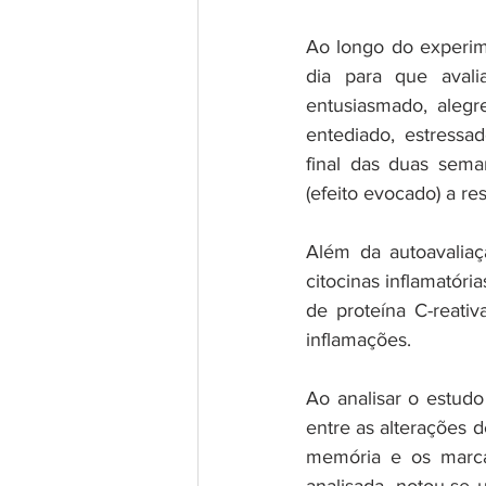
Ao longo do experime
dia para que aval
entusiasmado, alegre,
entediado, estressa
final das duas sema
(efeito evocado) a re
Além da autoavaliaç
citocinas inflamatóri
de proteína C-reati
inflamações. 
Ao analisar o estud
entre as alterações d
memória e os marcad