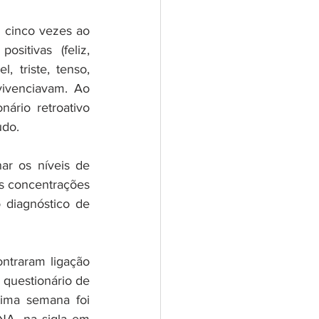
 cinco vezes ao 
tivas (feliz, 
, triste, tenso, 
ivenciavam. Ao 
rio retroativo 
udo. 
r os níveis de 
as concentrações 
 diagnóstico de 
traram ligação 
 questionário de 
ima semana foi 