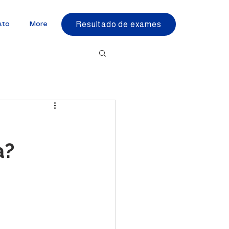
Resultado de exames
ato
More
a?