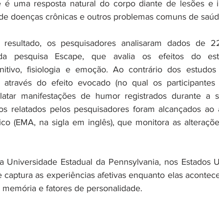
 é uma resposta natural do corpo diante de lesões e in
 de doenças crônicas e outros problemas comuns de saúd
resultado, os pesquisadores analisaram dados de 220
 da pesquisa Escape, que avalia os efeitos do est
itivo, fisiologia e emoção. Ao contrário dos estudos a
 através do efeito evocado (no qual os participante
elatar manifestações de humor registrados durante a
ados relatados pelos pesquisadores foram alcançados ao an
o (EMA, na sigla em inglês), que monitora as alteraçõ
 Universidade Estadual da Pennsylvania, nos Estados U
 captura as experiências afetivas enquanto elas acontece
à memória e fatores de personalidade.