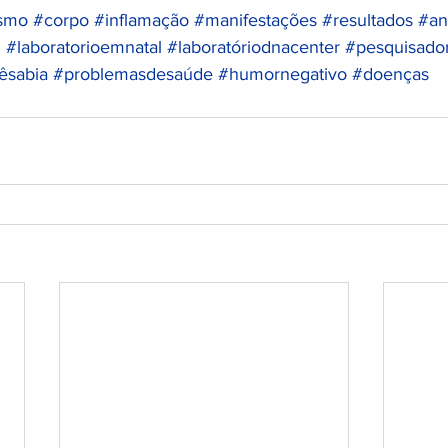
ismo
#corpo
#inflamação
#manifestações
#resultados
#an
l
#laboratorioemnatal
#laboratóriodnacenter
#pesquisado
êsabia
#problemasdesaúde
#humornegativo
#doenças