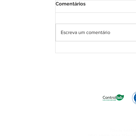
Comentários
Escreva um comentário
DNA Center inaugura
unidade em Macau e chega
à 11ª franquia no Rio
Grande do Norte
Confiança no R
Está acessando pelo celular? Cliqu
Nossa centra
(84) 4007-2595 (Fixo