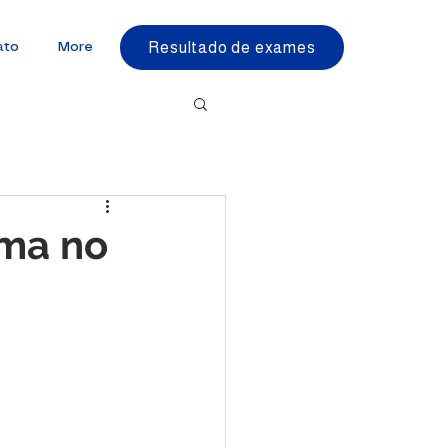
Resultado de exames
ato
More
ma no