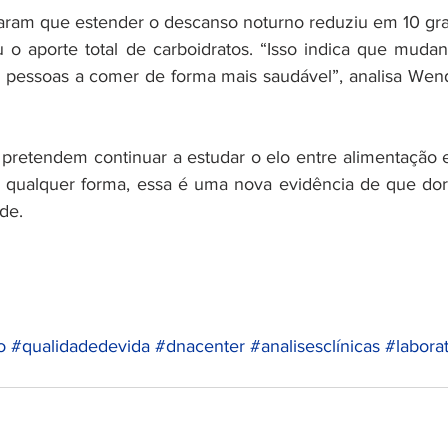
aram que estender o descanso noturno reduziu em 10 gr
 o aporte total de carboidratos. “Isso indica que mudan
 pessoas a comer de forma mais saudável”, analisa Wendy 
retendem continuar a estudar o elo entre alimentação e
e qualquer forma, essa é uma nova evidência de que dor
de.
o
#qualidadedevida
#dnacenter
#analisesclínicas
#labora
l