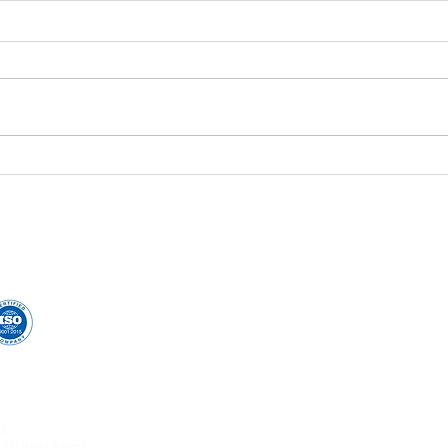
Regu
real
da M
Docum
09.03
BÁSI
da Mu
ginec
DNA Center consolida hub
laboratoria
de saúde que acompanha
toda a família em
ginecológica 
diferentes etapas da vida
com 
esultado!
U
Av. Afon
e no número para contato
Laborató
l:
CNPJ:
Endereço:AV
 e WhatsApp)