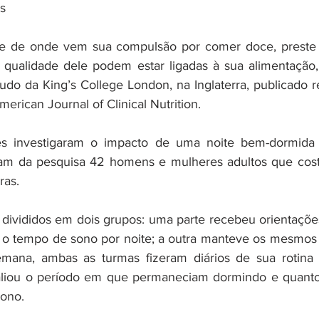
es
e de onde vem sua compulsão por comer doce, preste 
qualidade dele podem estar ligadas à sua alimentação, 
do da King’s College London, na Inglaterra, publicado 
merican Journal of Clinical Nutrition.
ses investigaram o impacto de uma noite bem-dormida 
param da pesquisa 42 homens e mulheres adultos que cos
ras.
 divididos em dois grupos: uma parte recebeu orientaçõe
o tempo de sono por noite; a outra manteve os mesmos h
mana, ambas as turmas fizeram diários de sua rotina a
aliou o período em que permaneciam dormindo e quanto
sono.