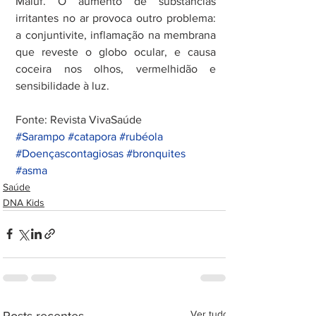
Maluf. O aumento de substâncias 
irritantes no ar provoca outro problema: 
a conjuntivite, inflamação na membrana 
que reveste o globo ocular, e causa 
coceira nos olhos, vermelhidão e 
sensibilidade à luz.
Fonte: Revista VivaSaúde
#Sarampo
#catapora
#rubéola
#Doençascontagiosas
#bronquites
#asma
Saúde
DNA Kids
Ver tudo
Posts recentes